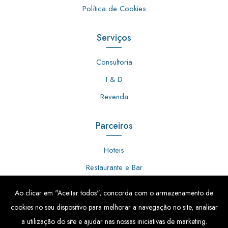
Política de Cookies
Serviços
Consultoria
I & D
Revenda
Parceiros
Hoteis
Restaurante e Bar
Cozinha Indústrial
Ao clicar em "Aceitar todos", concorda com o armazenamento de
Talhos
cookies no seu dispositivo para melhorar a navegação no site, analisar
Indústria Alimentar
a utilização do site e ajudar nas nossas iniciativas de marketing.